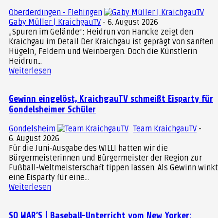
Oberderdingen - Flehingen
Gaby Müller | KraichgauTV
-
6. August 2026
Schloss Heidelberg, Foto: Staatliche
„Spuren im Gelände“: Heidrun von Hancke zeigt den
Schlösser und Gärten Baden-
Kraichgau im Detail Der Kraichgau ist geprägt von sanften
Hügeln, Feldern und Weinbergen. Doch die Künstlerin
Württemberg
Heidrun...
Weiterlesen
Ein echtes Schauerlebnis!
Gewinn eingelöst, KraichgauTV schmeißt Eisparty für
Der „Musengaul“, eine eindrucksvolle
Gondelsheimer Schüler
Großskulptur bezog schon im Herbst 2019 den
Schlossgarten und weckte die Neugier der
Gondelsheim
Team KraichgauTV
-
6. August 2026
Besucher auf die Ausstellung der Staatlichen
Für die Juni-Ausgabe des WILLI hatten wir die
Schlösser und Gärten Baden-Württemberg.
Bürgermeisterinnen und Bürgermeister der Region zur
Mittlerweile sind 23 Skulpturen in den
Fußball-Weltmeisterschaft tippen lassen. Als Gewinn wink
eine Eisparty für eine...
monumentalen Mauern von Schloss Heidelberg
Weiterlesen
zu sehen. Die kurpfälzische Geschichte
beschäftigt den Wahl-Kurpfälzer immer wieder.
SO WAR’S | Baseball-Unterricht vom New Yorker: