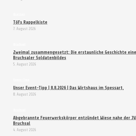
Bretten
TöFs Rappelkiste
7. August 2026
Bruchsal
Zweimal zusammengesetzt: Die erstaunliche Geschichte ein
Bruchsaler Soldatenbildes
5. August 2026
Event-Tipp
Unser Event-Tipp | 8.8.2026 | Das Wirtshaus im Spessart,
8. August 2026
Bruchsal
Abgebrannte Feuerwerkskörper entzündet Wiese nahe der JV
Bruchsal
4. August 2026