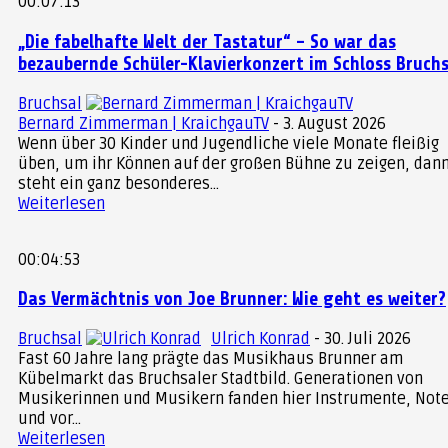
„Der allegorische Blick – Jürgen Goertz –
00:07:13
Großskulpturen 1974 bis 2020“
„Die fabelhafte Welt der Tastatur“ – So war das
Wann: Bis Sonntag, 25. Oktober 2020
bezaubernde Schüler-Klavierkonzert im Schloss Bruchs
Wo: Schlossgarten Heidelberg
Bruchsal
Eintritt frei!
Bernard Zimmerman | KraichgauTV
-
3. August 2026
Wenn über 30 Kinder und Jugendliche viele Monate fleißig
üben, um ihr Können auf der großen Bühne zu zeigen, dan
steht ein ganz besonderes...
Weiterlesen
Haben Sie Tipps?
Möchten Sie
00:04:53
Das Vermächtnis von Joe Brunner: Wie geht es weiter?
Bruchsal
Ulrich Konrad
-
30. Juli 2026
Fast 60 Jahre lang prägte das Musikhaus Brunner am
Kübelmarkt das Bruchsaler Stadtbild. Generationen von
Musikerinnen und Musikern fanden hier Instrumente, Not
und vor...
Weiterlesen