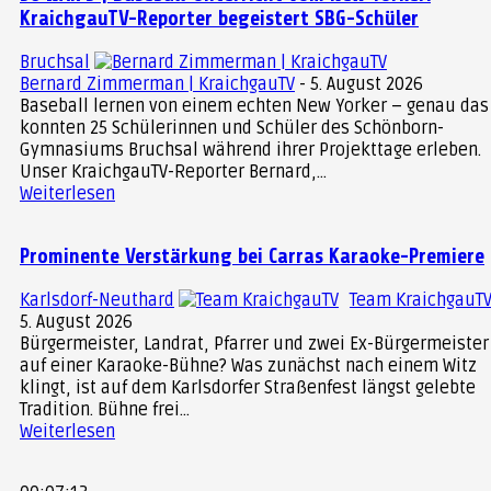
Die Ausstellung im Schlossgarten zeigt Arbeiten
KraichgauTV-Reporter begeistert SBG-Schüler
aus den Jahren 1974 bis in die aktuelle
Bruchsal
Gegenwart. Die Exponate und ihre Standorte im
Bernard Zimmerman | KraichgauTV
-
5. August 2026
Gelände hat der Künstler selbst bestimmt.
Baseball lernen von einem echten New Yorker – genau das
konnten 25 Schülerinnen und Schüler des Schönborn-
Gymnasiums Bruchsal während ihrer Projekttage erleben.
Ein Besuch lohnt sich!
Unser KraichgauTV-Reporter Bernard,...
Weiterlesen
Wer sich selbst ein Bild von Goertz´
monumentalen Mischwesen machen möchte,
Prominente Verstärkung bei Carras Karaoke-Premiere
hat
die
in Heidelberg bis zum 25. Oktober
Gelegenheit dazu. Der Schlossgarten kann
Karlsdorf-Neuthard
Team KraichgauT
5. August 2026
tagsüber durchgängig
besucht
bei freiem Eintritt
Bürgermeister, Landrat, Pfarrer und zwei Ex-Bürgermeister
werden.
auf einer Karaoke-Bühne? Was zunächst nach einem Witz
klingt, ist auf dem Karlsdorfer Straßenfest längst gelebte
Tradition. Bühne frei...
Weiterlesen
INFO-BOX