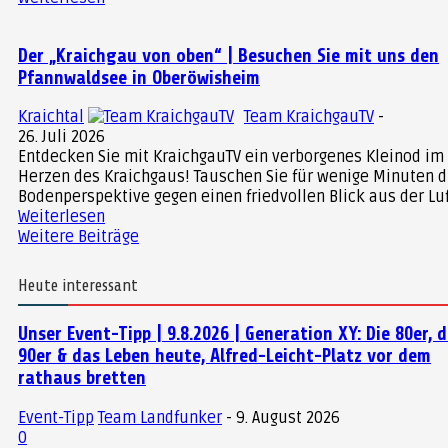
Der „Kraichgau von oben“ | Besuchen Sie mit uns den
Pfannwaldsee in Oberöwisheim
Kraichtal
Team KraichgauTV
-
26. Juli 2026
Entdecken Sie mit KraichgauTV ein verborgenes Kleinod im
Herzen des Kraichgaus! Tauschen Sie für wenige Minuten d
Bodenperspektive gegen einen friedvollen Blick aus der Luft
Weiterlesen
Weitere Beiträge
Heute interessant
Unser Event-Tipp | 9.8.2026 | Generation XY: Die 80er, d
90er & das Leben heute, Alfred-Leicht-Platz vor dem
rathaus bretten
Event-Tipp
Team Landfunker
-
9. August 2026
0