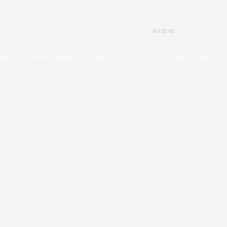
ANZEIGE
ILLI
REGIO-EVENTS
M E H R …
D E I N E R E G I O N