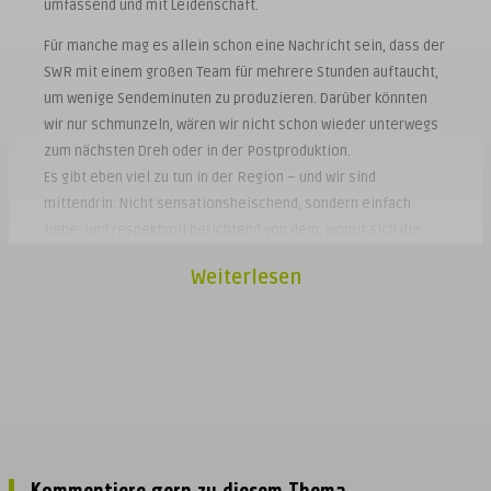
umfassend und mit Leidenschaft.
Für manche mag es allein schon eine Nachricht sein, dass der
SWR mit einem großen Team für mehrere Stunden auftaucht,
um wenige Sendeminuten zu produzieren. Darüber könnten
wir nur schmunzeln, wären wir nicht schon wieder unterwegs
zum nächsten Dreh oder in der Postproduktion.
Es gibt eben viel zu tun in der Region – und wir sind
mittendrin. Nicht sensationsheischend, sondern einfach
liebe- und respektvoll berichtend von dem, womit sich die
Bewohner in unserer Region beschäftigen.
Weiterlesen
Deshalb: Teilt gerne unsere Beiträge auf Facebook, wenn sie
euch gefallen. Erzählt es weiter, wenn euer Ort bei
KraichgauTV zu sehen ist. Schreibt es ins Amtsblatt, wenn
euer Verein außergewöhnliches geleistet hat und von
unserem Kamerateam besucht wurde.
Denn letztendlich ist das „wir“ und „ihr“ doch nur ein
gemeinsames WIR.