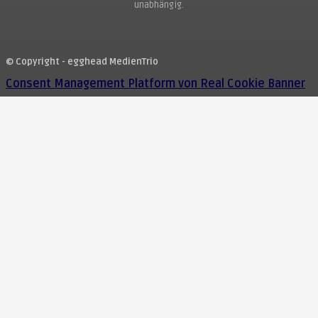
unabhängig.
© Copyright - egghead MedienTrio
Consent Management Platform von Real Cookie Banner