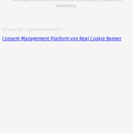
Medienpartnerschaften. Die Inhalte bleiben dabei redaktionell
unabhängig.
© Copyright - egghead MedienTrio
Consent Management Platform von Real Cookie Banner