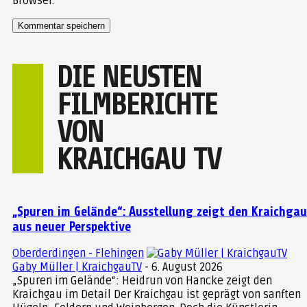
Browser.
DIE NEUSTEN
FILMBERICHTE
VON
KRAICHGAU TV
„Spuren im Gelände“: Ausstellung zeigt den Kraichgau
aus neuer Perspektive
Oberderdingen - Flehingen
Gaby Müller | KraichgauTV
-
6. August 2026
„Spuren im Gelände“: Heidrun von Hancke zeigt den
Kraichgau im Detail Der Kraichgau ist geprägt von sanften