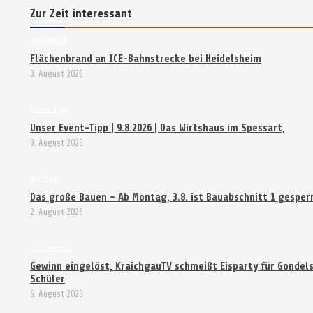
Zur Zeit interessant
FEUERWEHR
Flächenbrand an ICE-Bahnstrecke bei Heidelsheim
3. August 2026
Event-Tipp
Unser Event-Tipp | 9.8.2026 | Das Wirtshaus im Spessart,
9. August 2026
Bruchsal
Das große Bauen – Ab Montag, 3.8. ist Bauabschnitt 1 gesper
2. August 2026
Gondelsheim
Gewinn eingelöst, KraichgauTV schmeißt Eisparty für Gondel
Schüler
6. August 2026