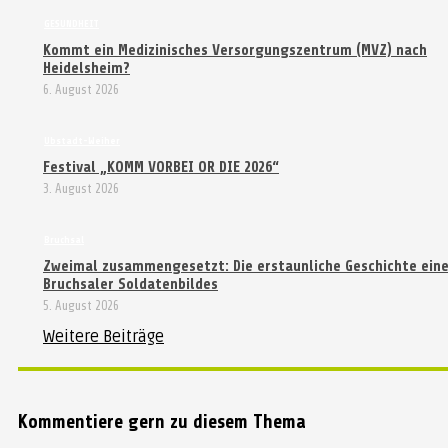
GESUNDHEIT
Kommt ein Medizinisches Versorgungszentrum (MVZ) nach
Heidelsheim?
6. August 2026
Ubstadt-Weiher
Festival „KOMM VORBEI OR DIE 2026“
3. August 2026
Bruchsal
Zweimal zusammengesetzt: Die erstaunliche Geschichte ein
Bruchsaler Soldatenbildes
5. August 2026
Weitere Beiträge
Kommentiere gern zu diesem Thema